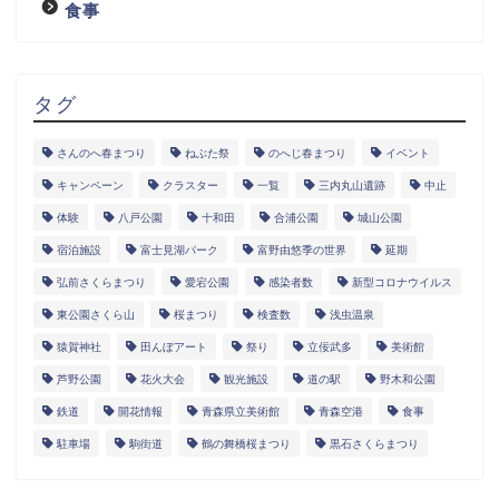
食事
タグ
さんのへ春まつり
ねぶた祭
のへじ春まつり
イベント
キャンペーン
クラスター
一覧
三内丸山遺跡
中止
体験
八戸公園
十和田
合浦公園
城山公園
宿泊施設
富士見湖パーク
富野由悠季の世界
延期
弘前さくらまつり
愛宕公園
感染者数
新型コロナウイルス
東公園さくら山
桜まつり
検査数
浅虫温泉
猿賀神社
田んぼアート
祭り
立佞武多
美術館
芦野公園
花火大会
観光施設
道の駅
野木和公園
鉄道
開花情報
青森県立美術館
青森空港
食事
駐車場
駒街道
鶴の舞橋桜まつり
黒石さくらまつり