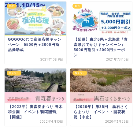
観光
観光
GOGOGoむつ宿泊応援キャン
【延長】東北6県＋北海道『青
ペーン 5500円＋2000円商
森県おでかけキャンペーン』
品券助成
5000円割引＋2000円クーポ
ン
2021年10月9日
2021年7月13日
桜まつり
桜まつり
【2022年】青森春まつり 野木
【2020年】第35回 黒石さく
和公園 イベント/開花情報
らまつり イベント・開花状
【開催】
況【中止】
2022年4月13日
2020年3月26日