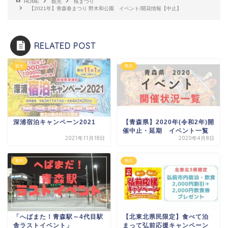
HOME
観光
桜まつり
【2021年】青森春まつり 野木和公園 イベント/開花情報【中止】
RELATED POST
観光
観光
深浦宿泊キャンペーン2021
【青森県】2020年(令和2年)開
催中止・延期 イベント一覧
2021年11月18日
2020年4月8日
観光
観光
「へばまた！青森駅～4代目駅
【北東北県民限定】食べて泊
舎ラストイベント」
まって弘前応援キャンペーン