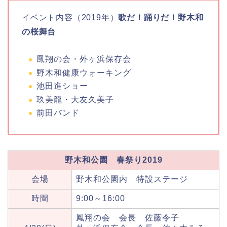
イベント内容（2019年）
歌だ！踊りだ！野木和
の桜舞台
鳳翔の会・外ヶ浜保存会
野木和健康ウォーキング
池田進ショー
玖美龍・大友久美子
前田バンド
野木和公園 春祭り2019
会場
野木和公園内 特設ステージ
時間
9:00～16:00
鳳翔の会 会長 佐藤令子