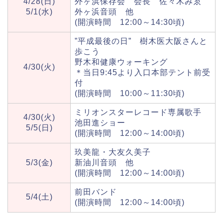
4/28(日)
外ヶ浜保存会 会長 佐々木みゑ
5/1(水)
外ヶ浜音頭 他
(開演時間 12:00～14:30頃)
”平成最後の日” 樹木医大阪さんと
歩こう
野木和健康ウォーキング
4/30(火)
＊当日9:45より入口本部テント前受
付
(開演時間 10:00～11:30頃)
ミリオンスターレコード専属歌手
4/30(火)
池田進ショー
5/5(日)
(開演時間 12:00～14:00頃)
玖美龍・大友久美子
5/3(金)
新油川音頭 他
(開演時間 12:00～14:00頃)
前田バンド
5/4(土)
(開演時間 12:00～14:00頃)